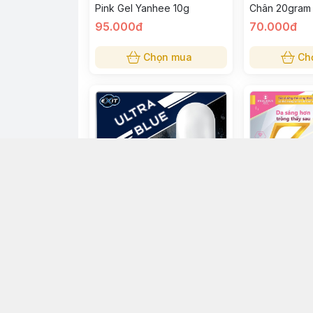
Pink Gel Yanhee 10g
Chân 20gram
95.000đ
70.000đ
Chọn mua
Ch
Lăn Khử Mùi Dành Cho Nam
Sữa Dưỡng Th
Exit Ultra Blue Cool &
Arbutin 500ml
Protect 32.5ml
49.000đ
145.000đ
Chọn mua
Ch