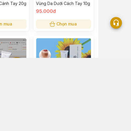
 Cánh Tay 20g
Vùng Da Dưới Cách Tay 10g
95.000đ
n mua
Chọn mua
 Da Vảy Nến
Kem Bôi Hắc Lào, Lang Ben
Fango - BD Cream 15gram
70.000đ
n mua
Chọn mua