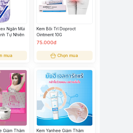
tex Ngăn Mùi
Kem Bôi Trĩ Doproct
ạnh Tự Nhiên
Ointment 10G
75.000đ
n mua
Chọn mua
re Giảm Thâm
Kem Yanhee Giảm Thâm