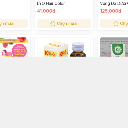
LYO Hair Color
Vùng Da Dưới
41.000đ
125.000đ
ọn mua
Chọn mua
Chọ
ể Snail Gold
KeLa Lotion Đặc Trị Viêm
Kem Bôi Ngứa
Nang Lông 60ml
Clinoderm
55.000đ
150.000đ
ọn mua
Chọn mua
Chọ