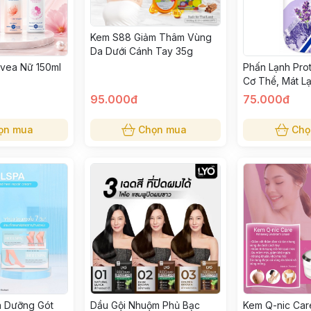
Kem S88 Giảm Thâm Vùng
Da Dưới Cánh Tay 35g
ivea Nữ 150ml
Phấn Lạnh Pro
Cơ Thể, Mát L
95.000đ
75.000đ
ọn mua
Chọn mua
Chọ
a Dưỡng Gót
Dầu Gội Nhuộm Phủ Bạc
Kem Q-nic Ca