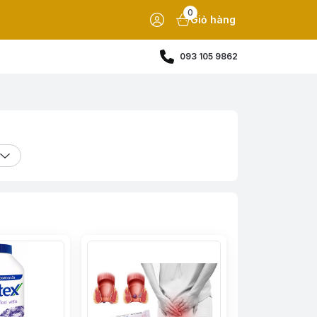
0
Giỏ hàng
093 105 9862