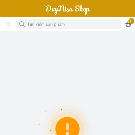
DuyNisa Shop
0