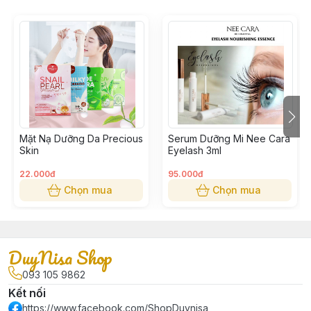
độ ẩm cho da.
- Không chứa hương liệu và cồn không gây phản ứng
dị ứng hoặc bị kích thích da.
- không gây bóng dầu, không bết dính
Cách Sử Dụng:
- Trước khi ra ngoài, làm sạch da, thoa lên mặt và cổ
một lượng kem vừa đủ và tán đều.
Mặt Nạ Dưỡng Da Precious
Serum Dưỡng Mi Nee Cara
Skin
Eyelash 3ml
22.000đ
95.000đ
Chọn mua
Chọn mua
DuyNisa Shop
093 105 9862
Kết nối
https://www.facebook.com/ShopDuynisa