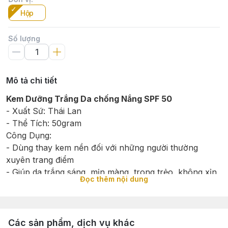
Hộp
Số lượng
Mô tả chi tiết
Kem Dưỡng Trắng Da chống Nắng SPF 50
- Xuất Sứ: Thái Lan
- Thể Tích: 50gram
Công Dụng:
- Dùng thay kem nền đối với những người thường
xuyên trang điểm
- Giúp da trắng sáng, mịn màng, trong trẻo, không xỉn
Đọc thêm nội dung
màu
- Bảo vệ da khỏi tia UVB với SPF 50.
- Chống tia UVA hiệu quả cao với PA+++
- Vitamin E và Kem dưỡng ẩm nuôi dưỡng và bổ sung
Các sản phẩm, dịch vụ khác