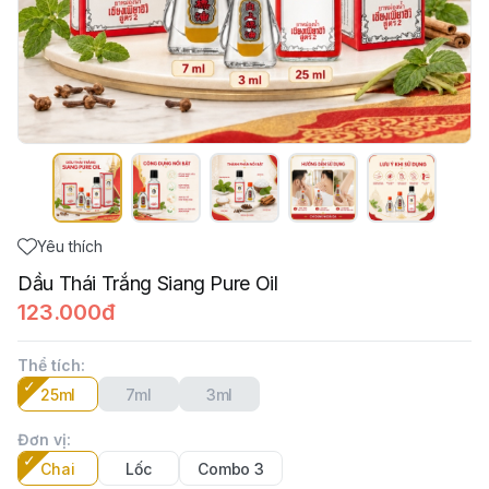
Yêu thích
Dầu Thái Trắng Siang Pure Oil
123.000đ
Thể tích
:
25ml
7ml
3ml
Đơn vị
:
Chai
Lốc
Combo 3