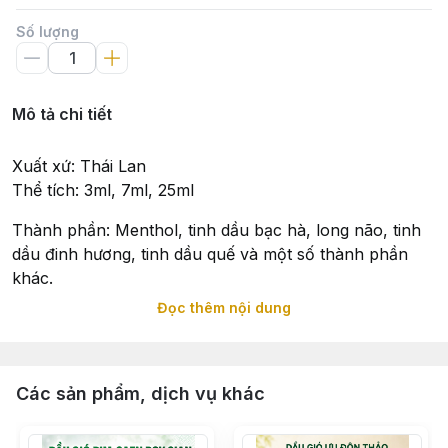
Số lượng
Mô tả chi tiết
Xuất xứ: Thái Lan
Thể tích: 3ml, 7ml, 25ml
Thành phần: Menthol, tinh dầu bạc hà, long não, tinh
dầu đinh hương, tinh dầu quế và một số thành phần
khác.
Đọc thêm nội dung
🍃 CÔNG DỤNG
• Hỗ trợ làm dịu cảm giác nhức đầu, chóng mặt, nghẹt
mũi khi thời tiết thay đổi.
Các sản phẩm, dịch vụ khác
• Hỗ trợ xoa bóp vùng cơ thể bị đau nhức, mỏi nhẹ.
• Làm dịu cảm giác sưng, đau và ngứa do côn trùng