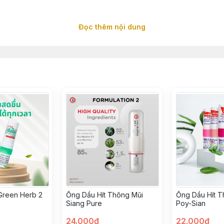
Đọc thêm nội dung
ếp, bảo quản dưới 30°C.
i mắt của bạn, để xa tầm tay trẻ em.
Green Herb 2
Ống Dầu Hít Thông Mũi
Ống Dầu Hít T
Siang Pure
Poy-Sian
24.000đ
22.000đ