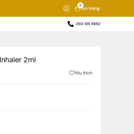
0
Giỏ hàng
093 105 9862
Inhaler 2ml
Yêu thích