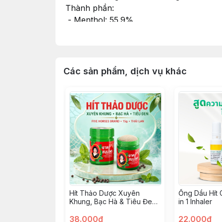
Thành phần:
- Menthol: 55.9%
- Tinh dầu bạc hà: 3.727%
- Long não: 4.969%
- Borneol: 9%
- Tinh dầu khuynh diệp: 6.2%
Các sản phẩm, dịch vụ khác
Bảo quản:
- Đóng chặt nắp, tránh ánh nắng trực ti
Lưu ý:
- Chỉ sử dụng ngoài da, tránh tiếp xúc vớ
Hít Thảo Dược Xuyên
Ống Dầu Hít 
Khung, Bạc Hà & Tiêu Đen
in 1 Inhaler
15g
38.000đ
22.000đ