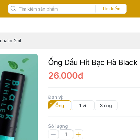
Tìm kiếm
nhaler 2ml
Ống Dầu Hít Bạc Hà Black 
26.000đ
Đơn vị
:
Ống
1 vỉ
3 ống
Số lượng