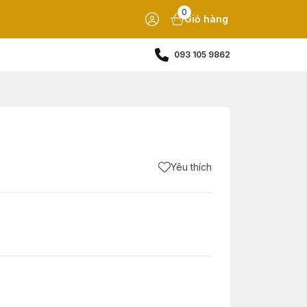
0
Giỏ hàng
093 105 9862
Yêu thích