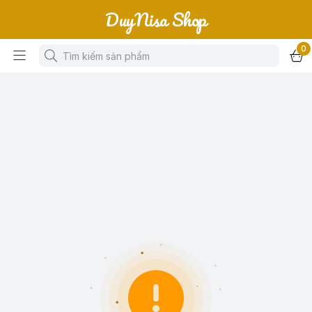
DuyNisa Shop
0