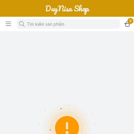
DuyNisa Shop
0