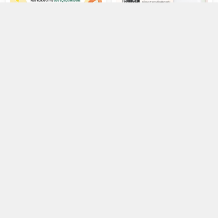
Xà Phòng Thảo Dược Ing On
Sữa Tắm Top Country 500ml
Thảo Dược Tự Nhiên 160g
45.000đ
145.000đ
Chọn mua
Chọn mua