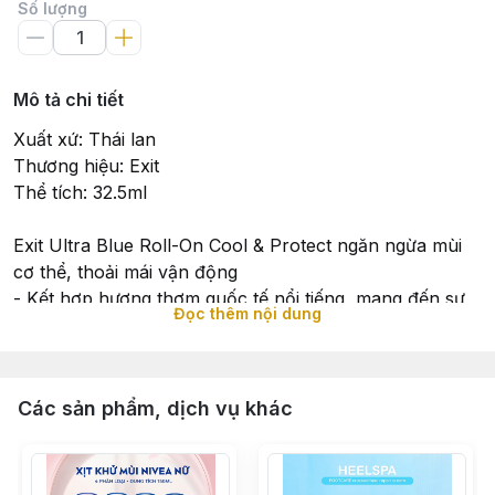
Số lượng
Mô tả chi tiết
Xuất xứ: Thái lan
Thương hiệu: Exit
Thể tích: 32.5ml
Exit Ultra Blue Roll-On Cool & Protect ngăn ngừa mùi
cơ thể, thoải mái vận động
- Kết hợp hương thơm quốc tế nổi tiếng, mang đến sự
Đọc thêm nội dung
gần gũi hơn với 3 lớp bảo vệ.
- Giảm sự tích tụ của mồ hôi, nguyên nhân gây ra mùi
cơ thể.
- Giữ Hương thơm lâu phai và khô thoáng.
Các sản phẩm, dịch vụ khác
- Chứa Aluminum Chlorohydrate, chất kháng khuẩn
giúp ngăn ngừa mùi cơ thể suốt cả ngày.
- Tự tin, gần gũi hơn và thơm hơn.