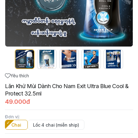
Yêu thích
Lăn Khử Mùi Dành Cho Nam Exit Ultra Blue Cool &
Protect 32.5ml
49.000đ
Đơn vị
:
Chai
Lốc 4 chai (miễn ship)