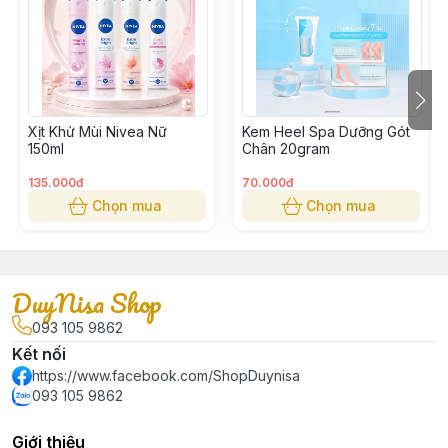
- Công thức chứa Menthol mang lại cảm giác mát lạnh
thoải mái tối đa.
- Không gây vệt trắng sau khi sử dụng.
Xịt Khử Mùi Nivea Nữ
Kem Heel Spa Dưỡng Gót
150ml
Chân 20gram
135.000đ
70.000đ
Chọn mua
Chọn mua
DuyNisa Shop
093 105 9862
Kết nối
https://www.facebook.com/ShopDuynisa
093 105 9862
Giới thiệu